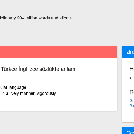
ictionary 20+ million words and idioms.
zin
H
 Türkçe İngilizce sözlükte anlamı
zi
cular language
R
 in a lively manner, vigorously
Go
Bi
Ge