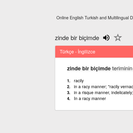
Online English Turkish and Multilingual D
zinde bir biçimde
Türkçe - İngilizce
teriminin
zinde bir biçimde
racily
in a racy manner; "racily verna
in a risque manner, indelicately;
In a racy manner