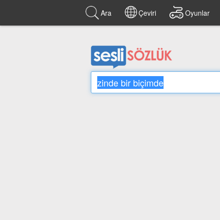
Ara
Çeviri
Oyunlar