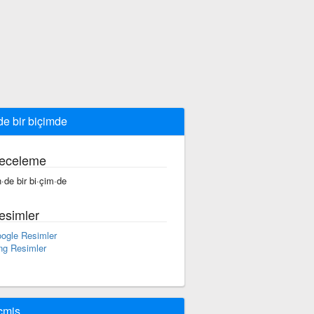
de bir biçimde
eceleme
n·de bir bi·çim·de
esimler
ogle Resimler
ng Resimler
çmiş