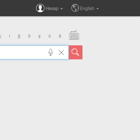
Hesap
English
ç
ı
ğ
ö
ş
ü
â