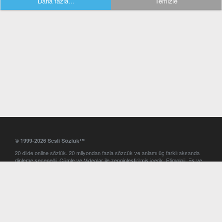
Daha fazla...
Temizle
© 1999-2026 Sesli Sözlük™
20 dilde online sözlük. 20 milyondan fazla sözcük ve anlamı üç farklı aksanda
dinleme seçeneği. Cümle ve Videolar ile zenginleştirilmiş içerik. Etimoloji, Eş ve
Zıt anlamlar, kelime okunuşları ve günün kelimesi. Yazım Türkçeleştirici ile hatalı
Türkçe metinleri düzeltme. iOS, Android ve Windows mobil platformlarda online
ve offline sözlük programları. Sesli Sözlük garantisinde Profesyonel çeviri
hizmetleri. İngilizce kelime haznenizi arttıracak kelime oyunları. Ayarlar
bölümünü kullarak çevirisini görmek istediğiniz sözlükleri seçme ve aynı
zamanda sözlüklerin gösterim sırasını ayarlama imkanı. Kelimelerin
seslendirilişini otomatik dinlemek için ayarlardan isteğiniz aksanı seçebilirsiniz.