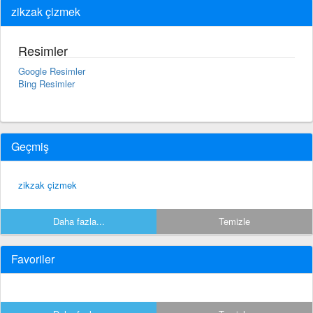
zikzak çizmek
Resimler
Google Resimler
Bing Resimler
Geçmiş
zikzak çizmek
Daha fazla...
Temizle
Favoriler