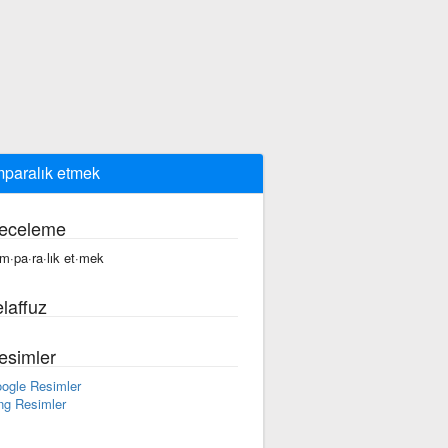
paralık etmek
eceleme
m·pa·ra·lık et·mek
laffuz
esimler
ogle Resimler
ng Resimler