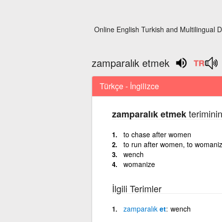
Online English Turkish and Multilingual D
zamparalık etmek
Türkçe - İngilizce
teriminin
zamparalık etmek
to chase after women
to run after women, to womani
wench
womanize
İlgili Terimler
zamparalık
et
wench