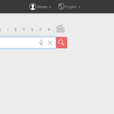
Hesap
English
ç
ı
ğ
ö
ş
ü
â