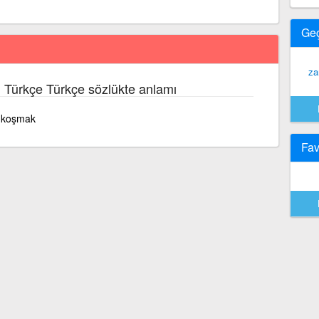
Ge
za
n Türkçe Türkçe sözlükte anlamı
e koşmak
Fav