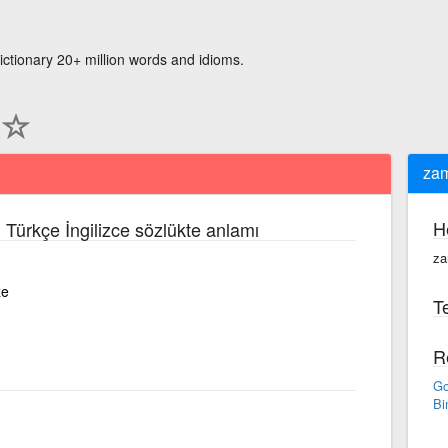
ictionary 20+ million words and idioms.
zam
H
 Türkçe İngilizce sözlükte anlamı
za
ze
Te
R
Go
Bi