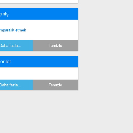
çmiş
mparalık etmek
Daha fazla...
Temizle
oriler
Daha fazla...
Temizle