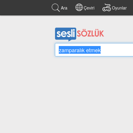
Ara
Çeviri
Oyunlar