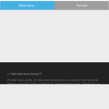
Daha fazla...
Temizle
© 1999-2026 Sesli Sözlük™
20 dilde online sözlük. 20 milyondan fazla sözcük ve anlamı üç farklı aksanda
dinleme seçeneği. Cümle ve Videolar ile zenginleştirilmiş içerik. Etimoloji, Eş ve
Zıt anlamlar, kelime okunuşları ve günün kelimesi. Yazım Türkçeleştirici ile hatalı
Türkçe metinleri düzeltme. iOS, Android ve Windows mobil platformlarda online
ve offline sözlük programları. Sesli Sözlük garantisinde Profesyonel çeviri
hizmetleri. İngilizce kelime haznenizi arttıracak kelime oyunları. Ayarlar
bölümünü kullarak çevirisini görmek istediğiniz sözlükleri seçme ve aynı
zamanda sözlüklerin gösterim sırasını ayarlama imkanı. Kelimelerin