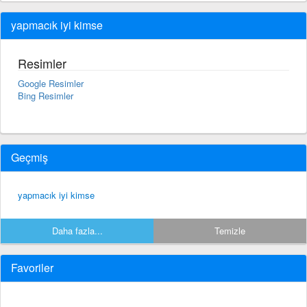
yapmacık iyi kimse
Resimler
Google Resimler
Bing Resimler
Geçmiş
yapmacık iyi kimse
Daha fazla...
Temizle
Favoriler