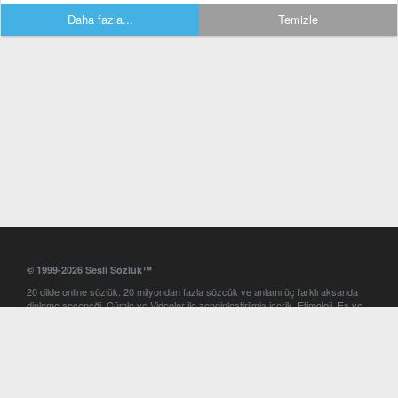
Daha fazla...
Temizle
© 1999-2026 Sesli Sözlük™
20 dilde online sözlük. 20 milyondan fazla sözcük ve anlamı üç farklı aksanda
dinleme seçeneği. Cümle ve Videolar ile zenginleştirilmiş içerik. Etimoloji, Eş ve
Zıt anlamlar, kelime okunuşları ve günün kelimesi. Yazım Türkçeleştirici ile hatalı
Türkçe metinleri düzeltme. iOS, Android ve Windows mobil platformlarda online
ve offline sözlük programları. Sesli Sözlük garantisinde Profesyonel çeviri
hizmetleri. İngilizce kelime haznenizi arttıracak kelime oyunları. Ayarlar
bölümünü kullarak çevirisini görmek istediğiniz sözlükleri seçme ve aynı
zamanda sözlüklerin gösterim sırasını ayarlama imkanı. Kelimelerin