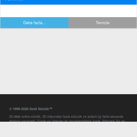
Daha fazla...
Temizle
© 1999-2026 Sesli Sözlük™
20 dilde online sözlük. 20 milyondan fazla sözcük ve anlamı üç farklı aksanda
dinleme seçeneği. Cümle ve Videolar ile zenginleştirilmiş içerik. Etimoloji, Eş ve
Zıt anlamlar, kelime okunuşları ve günün kelimesi. Yazım Türkçeleştirici ile hatalı
Türkçe metinleri düzeltme. iOS, Android ve Windows mobil platformlarda online
ve offline sözlük programları. Sesli Sözlük garantisinde Profesyonel çeviri