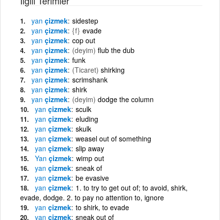
İlgili Terimler
yan
çizmek
sidestep
yan
çizmek
{f}
evade
yan
çizmek
cop out
yan
çizmek
(deyim)
flub the dub
yan
çizmek
funk
yan
çizmek
(Ticaret)
shirking
yan
çizmek
scrimshank
yan
çizmek
shirk
yan
çizmek
(deyim)
dodge the column
yan
çizmek
sculk
yan
çizmek
eluding
yan
çizmek
skulk
yan
çizmek
weasel out of something
yan
çizmek
slip away
Yan
çizmek
wimp out
yan
çizmek
sneak of
yan
çizmek
be evasive
yan
çizmek
1. to try to get out of; to avoid, shirk,
evade, dodge. 2. to pay no attention to, ignore
yan
çizmek
to shirk, to evade
yan
çizmek
sneak out of