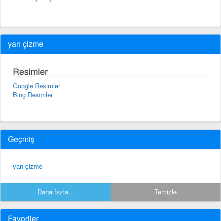
yan çizme
Resimler
Google Resimler
Bing Resimler
Geçmiş
yan çizme
Daha fazla...
Temizle
Favoriler