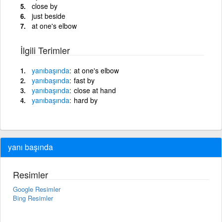
close by
just beside
at one's elbow
İlgili Terimler
yanı
başında
at one's elbow
yanı
başında
fast by
yanı
başında
close at hand
yanı
başında
hard by
yanı başında
Resimler
Google Resimler
Bing Resimler