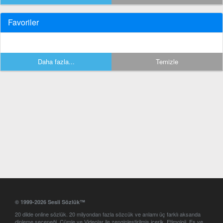
Favoriler
Daha fazla...
Temizle
© 1999-2026 Sesli Sözlük™
20 dilde online sözlük. 20 milyondan fazla sözcük ve anlamı üç farklı aksanda
dinleme seçeneği. Cümle ve Videolar ile zenginleştirilmiş içerik. Etimoloji, Eş ve