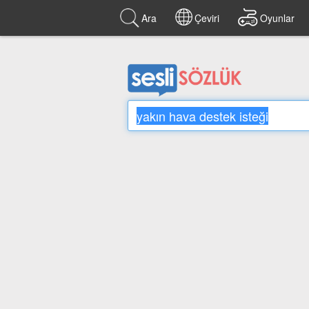
Ara
Çeviri
Oyunlar