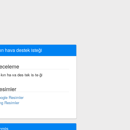
ın hava destek isteği
eceleme
·kın ha·va des·tek is·te·ği
esimler
ogle Resimler
ng Resimler
çmiş