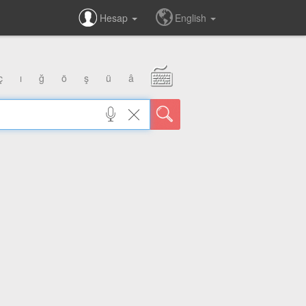
Hesap
English
ç
ı
ğ
ö
ş
ü
â