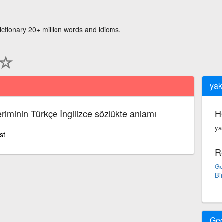
ictionary 20+ million words and idioms.
yak
H
riminin Türkçe İngilizce sözlükte anlamı
ya
st
R
Go
Bi
Ge