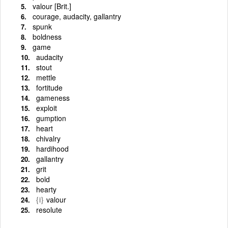
valour [Brit.]
courage, audacity, gallantry
spunk
boldness
game
audacity
stout
mettle
fortitude
gameness
exploit
gumption
heart
chivalry
hardihood
gallantry
grit
bold
hearty
{i}
valour
resolute