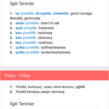
İlgili Terimler
iyi
yüreklilik
, eli açıklık, cömertlik
good courage,
liberality, generosity
aslan
yüreklilik
heart of oak
açık
yüreklilik
frankness
katı
yüreklilik
hardness
katı
yüreklilik
obduracy
katı
yüreklilik
rockiness
yufka
yüreklilik
softheartedness
yufka
yüreklilik
tenderheartedness
Türkçe - Türkçe
Yürekli, korkusuz, cesur olma durumu, yiğitlik
Yürekli kimseye yakışır davranış
İlgili Terimler