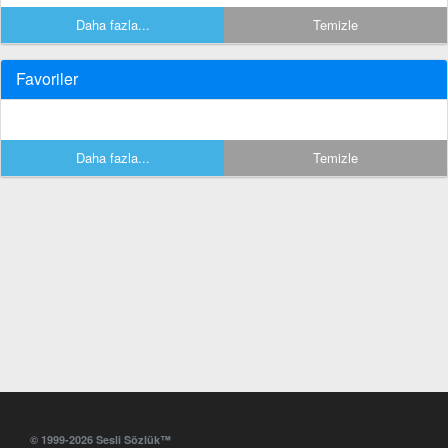
Daha fazla...
Temizle
Favoriler
Daha fazla...
Temizle
© 1999-2026 Sesli Sözlük™