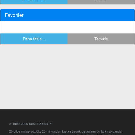
Favoriler
Daha fazla...
Temizle
© 1999-2026 Sesli Sözlük™
20 dilde online sözlük. 20 milyondan fazla sözcük ve anlamı üç farklı aksanda