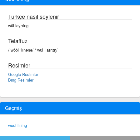
Türkçe nasıl söylenir
wûl laynîng
Telaffuz
/ˈwo͝ol ˈlīnəɴɢ/ /ˈwʊl ˈlaɪnɪŋ/
Resimler
Google Resimler
Bing Resimler
Geçmiş
wool lining