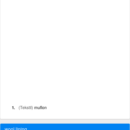
(Tekstil)
muflon
wool lining