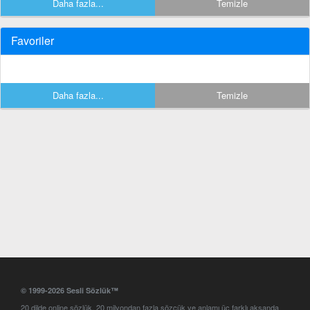
Daha fazla...
Temizle
Favoriler
Daha fazla...
Temizle
© 1999-2026 Sesli Sözlük™
20 dilde online sözlük. 20 milyondan fazla sözcük ve anlamı üç farklı aksanda