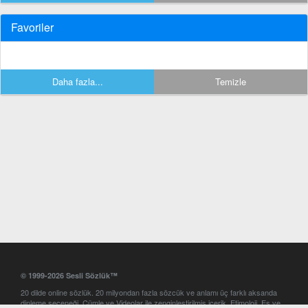
Favoriler
Daha fazla...
Temizle
© 1999-2026 Sesli Sözlük™
20 dilde online sözlük. 20 milyondan fazla sözcük ve anlamı üç farklı aksanda
dinleme seçeneği. Cümle ve Videolar ile zenginleştirilmiş içerik. Etimoloji, Eş ve