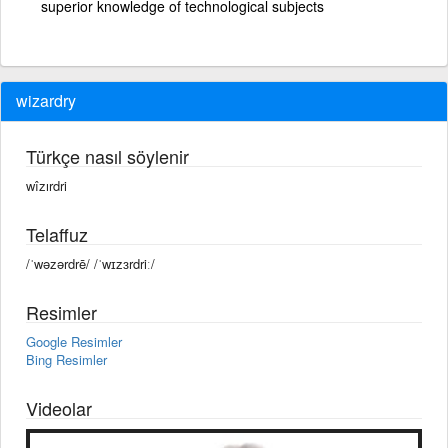
superior knowledge of technological subjects
wizardry
Türkçe nasıl söylenir
wîzırdri
Telaffuz
/ˈwəzərdrē/ /ˈwɪzɜrdriː/
Resimler
Google Resimler
Bing Resimler
Videolar