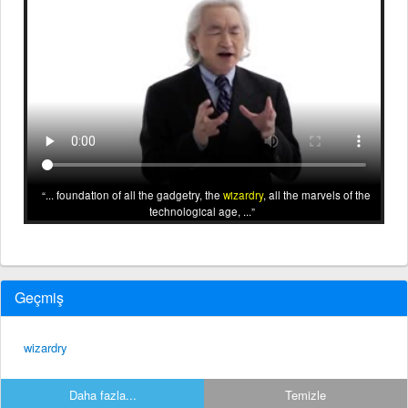
... foundation of all the gadgetry, the
wizardry
, all the marvels of the
technological age, ...
Geçmiş
wizardry
Daha fazla...
Temizle