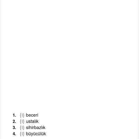
{i}
beceri
{i}
ustalık
{i}
sihirbazlık
{i}
büyücülük