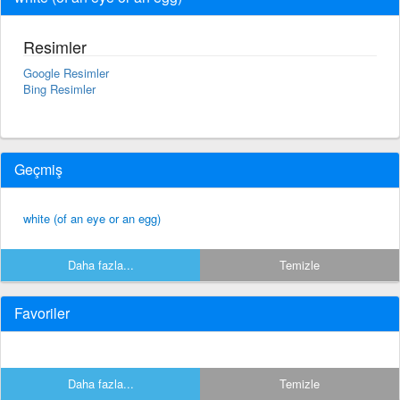
Resimler
Google Resimler
Bing Resimler
Geçmiş
white (of an eye or an egg)
Daha fazla...
Temizle
Favoriler
Daha fazla...
Temizle