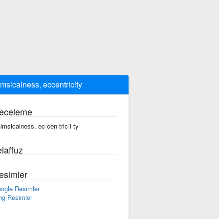
msicalness, eccentricity
eceleme
imsicalness, ec·cen·tric·i·ty
laffuz
esimler
ogle Resimler
ng Resimler