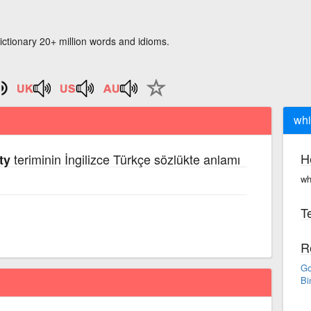
ictionary 20+ million words and idioms.
whi
H
teriminin İngilizce Türkçe sözlükte anlamı
ty
wh
Te
R
Go
Bi