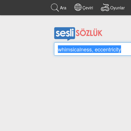
Ara
Çeviri
Oyunlar