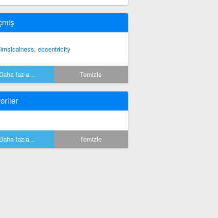
çmiş
imsicalness, eccentricity
Daha fazla...
Temizle
oriler
Daha fazla...
Temizle