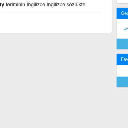
teriminin İngilizce İngilizce sözlükte
ty
Ge
wh
Fav