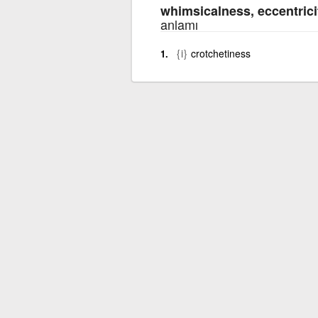
whimsicalness, eccentrici
anlamı
{i}
crotchetiness