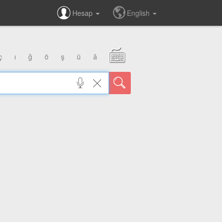
Hesap
English
ç
ı
ğ
ö
ş
ü
â