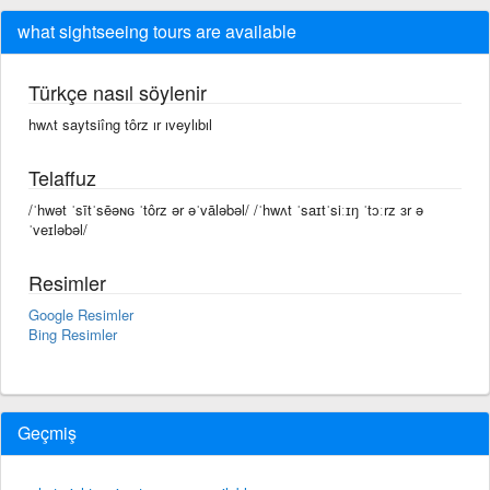
what sightseeing tours are available
Türkçe nasıl söylenir
hwʌt saytsiîng tôrz ır ıveylıbıl
Telaffuz
/ˈhwət ˈsītˈsēəɴɢ ˈtôrz ər əˈvāləbəl/ /ˈhwʌt ˈsaɪtˈsiːɪŋ ˈtɔːrz ɜr ə
ˈveɪləbəl/
Resimler
Google Resimler
Bing Resimler
Geçmiş