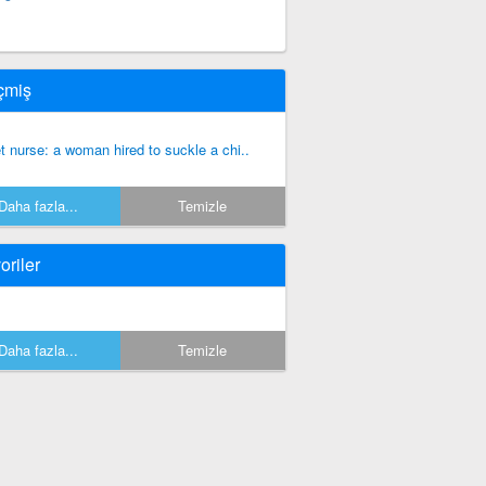
çmiş
t nurse: a woman hired to suckle a chi..
Daha fazla...
Temizle
oriler
Daha fazla...
Temizle