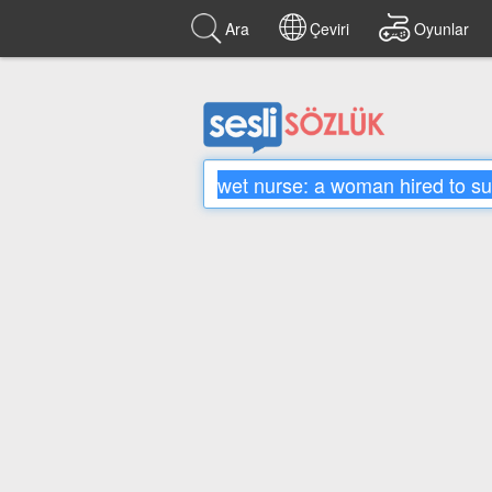
Ara
Çeviri
Oyunlar