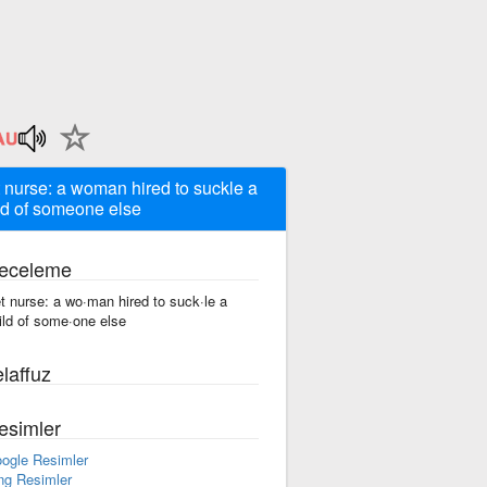
 nurse: a woman hired to suckle a
ld of someone else
eceleme
t nurse: a wo·man hired to suck·le a
ild of some·one else
laffuz
esimler
ogle Resimler
ng Resimler