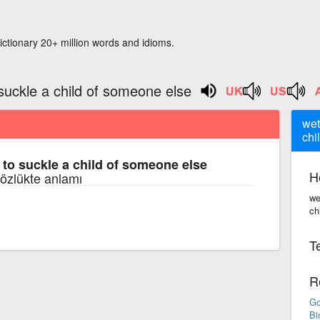
ictionary 20+ million words and idioms.
suckle a child of someone else
wet
chi
to suckle a child of someone else
H
 sözlükte anlamı
we
ch
Te
R
Go
Bi