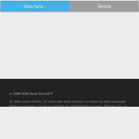
Daha fazla...
Temizle
© 1999-2026 Sesli Sözlük™
20 dilde online sözlük. 20 milyondan fazla sözcük ve anlamı üç farklı aksanda
dinleme seçeneği. Cümle ve Videolar ile zenginleştirilmiş içerik. Etimoloji, Eş ve
Zıt anlamlar, kelime okunuşları ve günün kelimesi. Yazım Türkçeleştirici ile hatalı
Türkçe metinleri düzeltme. iOS, Android ve Windows mobil platformlarda online
ve offline sözlük programları. Sesli Sözlük garantisinde Profesyonel çeviri
hizmetleri. İngilizce kelime haznenizi arttıracak kelime oyunları. Ayarlar
bölümünü kullarak çevirisini görmek istediğiniz sözlükleri seçme ve aynı
zamanda sözlüklerin gösterim sırasını ayarlama imkanı. Kelimelerin
seslendirilişini otomatik dinlemek için ayarlardan isteğiniz aksanı seçebilirsiniz.