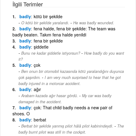
İlgili Terimler
badly
kötü bir şekilde
-
O kötü bir şekilde yaralandı.
He was badly wounded.
badly
fena halde, fena bir şekilde: The team was
badly beaten. Takım fena halde yenildi
badly
fena bir şekilde
badly
şiddetle
-
Bunu ne kadar şiddetle istiyorsun?
How badly do you want
it?
badly
çok
Ben onun bir otomobil kazasında kötü yaralandığını duyunca
-
çok şaşırdım.
I am very much surprised to hear that he got
badly injured in a motorcar accident.
badly
ağır
-
Arabam kazada ağır hasar gördü.
My car was badly
damaged in the accident.
badly
çok: That child badly needs a new pair of
shoes. O
badly
berbat
-
Berbat bir şekilde yanmış pilot hâlâ pilot kabinindeydi.
The
badly burnt pilot was still in the cockpit.