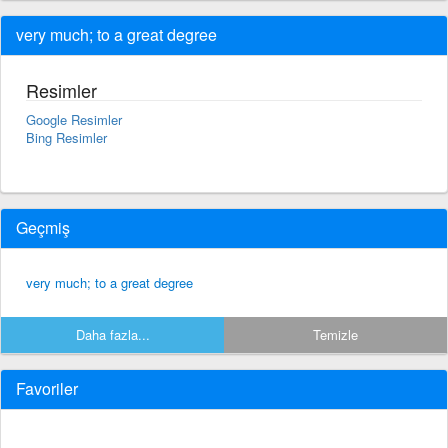
very much; to a great degree
Resimler
Google Resimler
Bing Resimler
Geçmiş
very much; to a great degree
Daha fazla...
Temizle
Favoriler