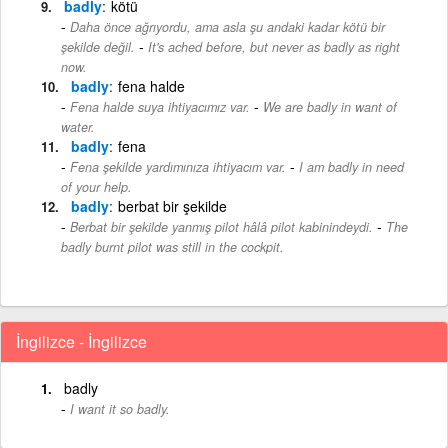
badly
kötü
Daha önce ağrıyordu, ama asla şu andaki kadar kötü bir
-
şekilde değil.
It's ached before, but never as badly as right
now.
badly
fena halde
-
Fena halde suya ihtiyacımız var.
We are badly in want of
water.
badly
fena
-
Fena şekilde yardımınıza ihtiyacım var.
I am badly in need
of your help.
badly
berbat bir şekilde
-
Berbat bir şekilde yanmış pilot hâlâ pilot kabinindeydi.
The
badly burnt pilot was still in the cockpit.
İngilizce - İngilizce
badly
I want it so badly.