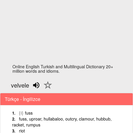
Online English Turkish and Multilingual Dictionary 20+
million words and idioms.
velvele
Türkçe - İngilizce
{i}
fuss
fuss, uproar, hullabaloo, outcry, clamour, hubbub,
racket, rumpus
riot