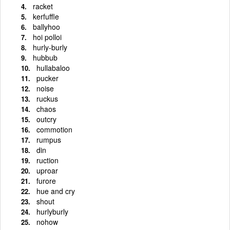
racket
kerfuffle
ballyhoo
hoi polloi
hurly-burly
hubbub
hullabaloo
pucker
noise
ruckus
chaos
outcry
commotion
rumpus
din
ruction
uproar
furore
hue and cry
shout
hurlyburly
nohow