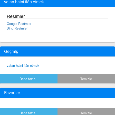
vatan haini ilân etmek
Resimler
Google Resimler
Bing Resimler
Geçmiş
vatan haini ilân etmek
Daha fazla...
Temizle
Favoriler
Daha fazla...
Temizle