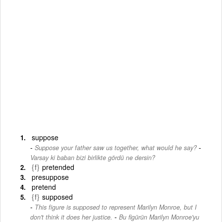
suppose
-
Suppose your father saw us together, what would he say?
Varsay ki baban bizi birlikte gördü ne dersin?
{f}
pretended
presuppose
pretend
{f}
supposed
This figure is supposed to represent Marilyn Monroe, but I
-
don't think it does her justice.
Bu figürün Marilyn Monroe'yu