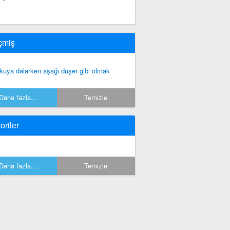
çmiş
kuya dalarken aşağı düşer gibi olmak
Daha fazla...
Temizle
oriler
Daha fazla...
Temizle