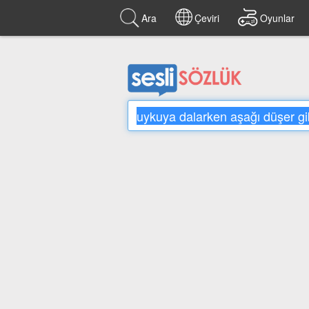
Ara
Çeviri
Oyunlar