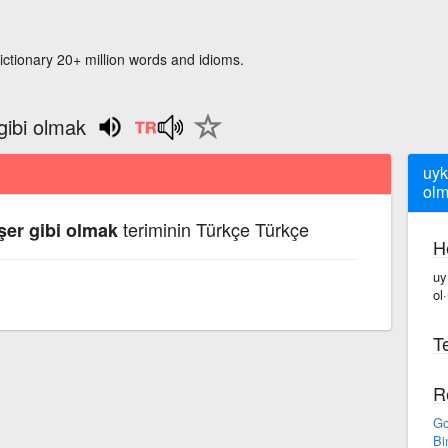
ictionary 20+ million words and idioms.
gibi olmak
uyk
ol
teriminin Türkçe Türkçe
şer gibi olmak
H
uy
ol
Te
R
Go
Bi