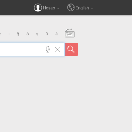
Hesap
English
ç
ı
ğ
ö
ş
ü
â