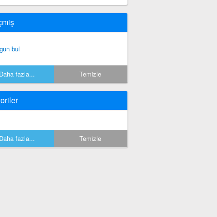
çmiş
gun bul
Daha fazla...
Temizle
oriler
Daha fazla...
Temizle