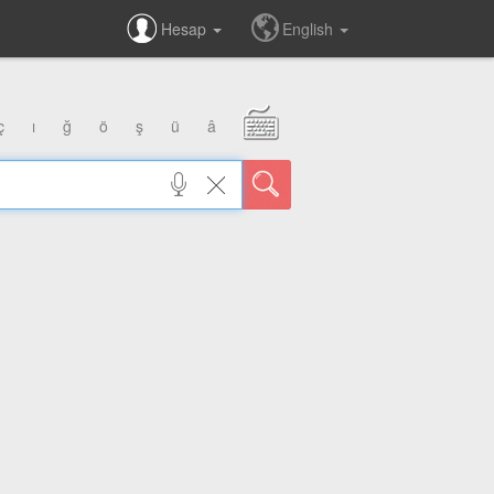
Hesap
English
ç
ı
ğ
ö
ş
ü
â