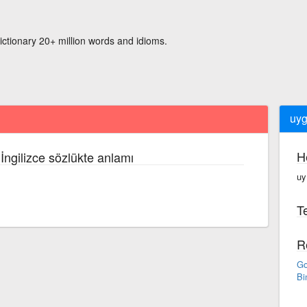
ictionary 20+ million words and idioms.
uyg
H
İngilizce sözlükte anlamı
uy
Te
R
Go
Bi