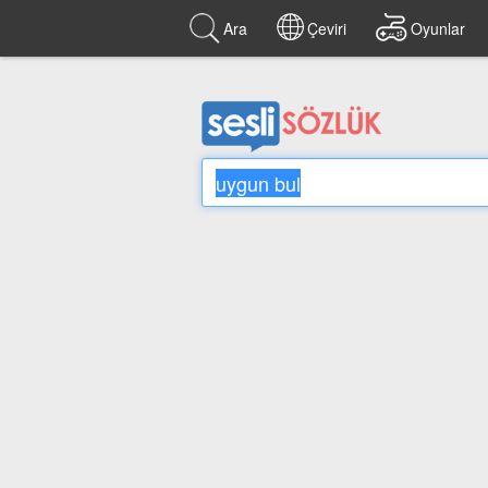
Ara
Çeviri
Oyunlar