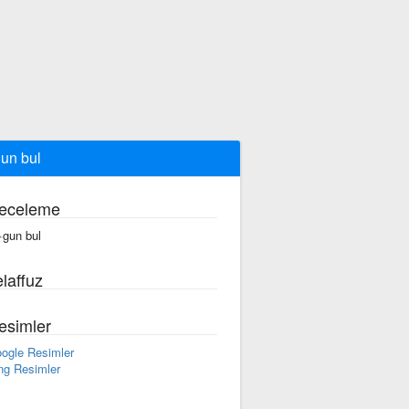
un bul
eceleme
·gun bul
laffuz
esimler
ogle Resimler
ng Resimler