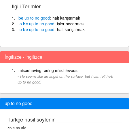
İlgili Terimler
be
up
to
no
good
halt karıştırmak
to
be
up
to
no
good
işler becermek
to
be
up
to
no
good
halt karıştırmak
İngilizce - İngilizce
misbehaving, being mischievous
He seems like an angel on the surface, but I can tell he's
up to no good.
up to no good
Türkçe nasıl söylenir
ʌp tı nō gîd