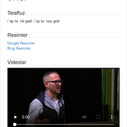
Telaffuz
/ˈəp tə ˈnō gəd/ /ˈʌp tə ˈnoʊ ɡɪd/
Resimler
Google Resimler
Bing Resimler
Videolar