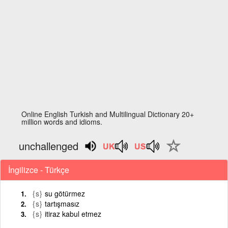
Online English Turkish and Multilingual Dictionary 20+
million words and idioms.
unchallenged
İngilizce - Türkçe
{s}
su götürmez
{s}
tartışmasız
{s}
itiraz kabul etmez