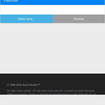
Favoriler
Daha fazla...
Temizle
© 1999-2026 Sesli Sözlük™
20 dilde online sözlük. 20 milyondan fazla sözcük ve anlamı üç farklı aksanda
dinleme seçeneği. Cümle ve Videolar ile zenginleştirilmiş içerik. Etimoloji, Eş ve
Zıt anlamlar, kelime okunuşları ve günün kelimesi. Yazım Türkçeleştirici ile hatalı
Türkçe metinleri düzeltme. iOS, Android ve Windows mobil platformlarda online
ve offline sözlük programları. Sesli Sözlük garantisinde Profesyonel çeviri