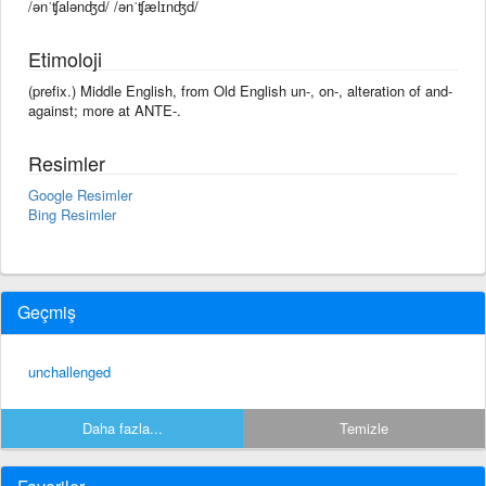
/ənˈʧalənʤd/ /ənˈʧælɪnʤd/
Etimoloji
(prefix.) Middle English, from Old English un-, on-, alteration of and-
against; more at ANTE-.
Resimler
Google Resimler
Bing Resimler
Geçmiş
unchallenged
Daha fazla...
Temizle