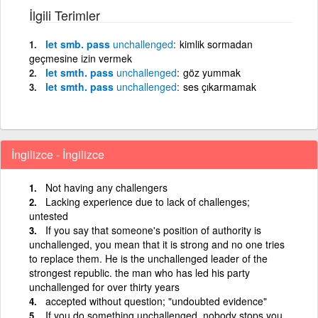
İlgili Terimler
let smb. pass
unchallenged
kimlik sormadan
geçmesine izin vermek
let smth. pass
unchallenged
göz yummak
let smth. pass
unchallenged
ses çıkarmamak
İngilizce - İngilizce
Not having any challengers
Lacking experience due to lack of challenges;
untested
If you say that someone's position of authority is
unchallenged, you mean that it is strong and no one tries
to replace them. He is the unchallenged leader of the
strongest republic. the man who has led his party
unchallenged for over thirty years
accepted without question; "undoubted evidence"
If you do something unchallenged, nobody stops you