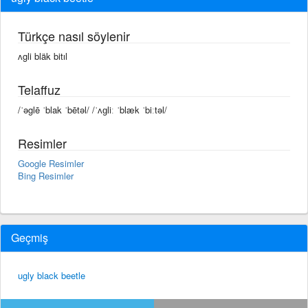
Türkçe nasıl söylenir
ʌgli bläk bitıl
Telaffuz
/ˈəglē ˈblak ˈbētəl/ /ˈʌɡliː ˈblæk ˈbiːtəl/
Resimler
Google Resimler
Bing Resimler
Geçmiş
ugly black beetle