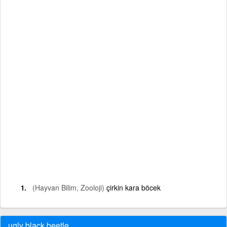
(Hayvan Bilim, Zooloji)
çirkin kara böcek
ugly black beetle