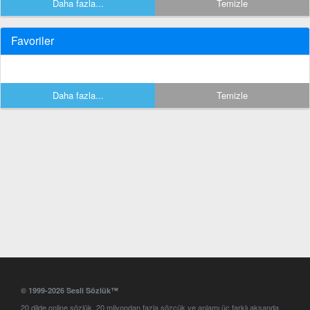
Daha fazla...
Temizle
Favoriler
Daha fazla...
Temizle
© 1999-2026 Sesli Sözlük™
20 dilde online sözlük. 20 milyondan fazla sözcük ve anlamı üç farklı aksanda