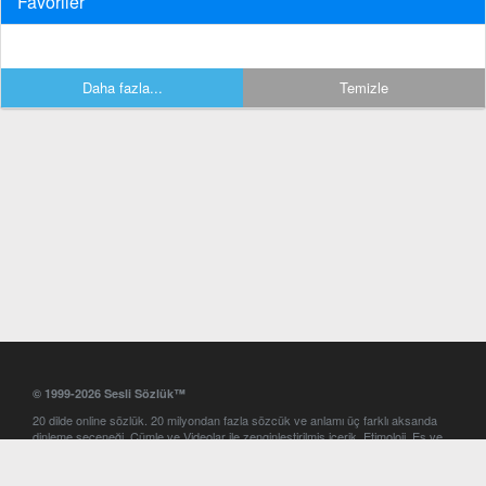
Favoriler
Daha fazla...
Temizle
© 1999-2026 Sesli Sözlük™
20 dilde online sözlük. 20 milyondan fazla sözcük ve anlamı üç farklı aksanda
dinleme seçeneği. Cümle ve Videolar ile zenginleştirilmiş içerik. Etimoloji, Eş ve
Zıt anlamlar, kelime okunuşları ve günün kelimesi. Yazım Türkçeleştirici ile hatalı
Türkçe metinleri düzeltme. iOS, Android ve Windows mobil platformlarda online
ve offline sözlük programları. Sesli Sözlük garantisinde Profesyonel çeviri