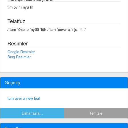
tırn ōvır ı nyu lif
Telaffuz
/ˈtərn ˈōvər ə ˈnyo͞o ˈlēf/ /ˈtɜrn ˈoʊvɜr ə ˈnjuː ˈliːf/
Resimler
Google Resimler
Bing Resimler
Geçmiş
turn over a new leaf
Daha fazla...
Temizle