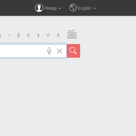
Hesap
English
ç
ı
ğ
ö
ş
ü
â