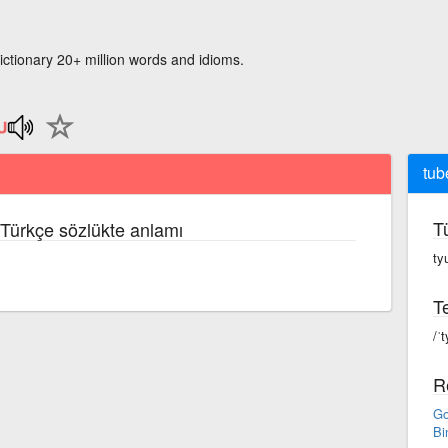
ictionary 20+ million words and idioms.
tub
T
e Türkçe sözlükte anlamı
ty
Te
/ˈt
R
Go
Bi