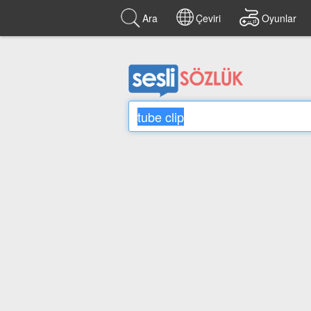
Ara
Çeviri
Oyunlar