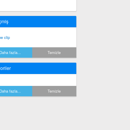
çmiş
be clip
Daha fazla...
Temizle
oriler
Daha fazla...
Temizle