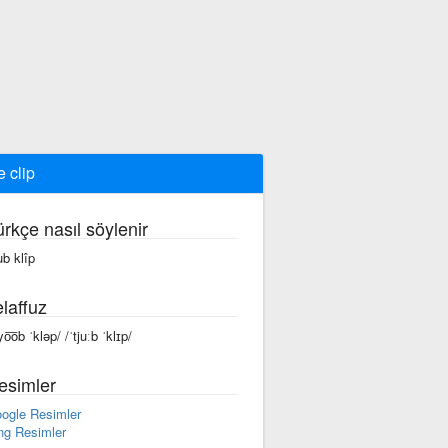
e clip
ürkçe nasıl söylenir
ub klîp
laffuz
yo͞ob ˈkləp/ /ˈtjuːb ˈklɪp/
esimler
ogle Resimler
ng Resimler