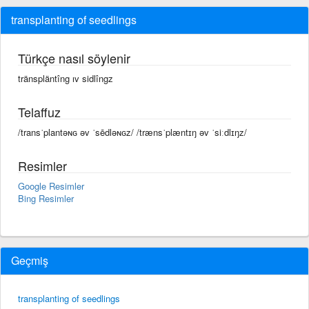
transplanting of seedlings
Türkçe nasıl söylenir
tränspläntîng ıv sidlîngz
Telaffuz
/transˈplantəɴɢ əv ˈsēdləɴɢz/ /trænsˈplæntɪŋ əv ˈsiːdlɪŋz/
Resimler
Google Resimler
Bing Resimler
Geçmiş
transplanting of seedlings