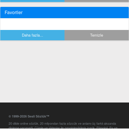
Favoriler
Daha fazla...
Temizle
© 1999-2026 Sesli Sözlük™
20 dilde online sözlük. 20 milyondan fazla sözcük ve anlamı üç farklı aksanda
dinleme seçeneği. Cümle ve Videolar ile zenginleştirilmiş içerik. Etimoloji, Eş ve