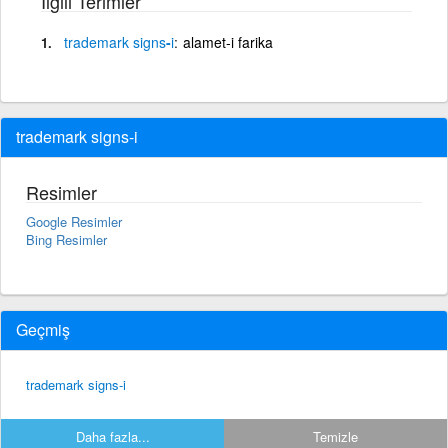
İlgili Terimler
trademark
signs
-
i
alamet-i farika
trademark signs-i
Resimler
Google Resimler
Bing Resimler
Geçmiş
trademark signs-i
Daha fazla...
Temizle