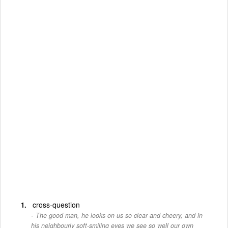
cross-question
The good man, he looks on us so clear and cheery, and in
his neighbourly soft-smiling eyes we see so well our own