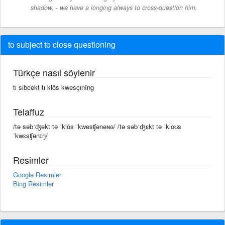
shadow, - we have a longing always to cross-question him.
to subject to close questioning
Türkçe nasıl söylenir
tı sıbcekt tı klōs kwesçınîng
Telaffuz
/tə səbˈʤekt tə ˈklōs ˈkwesʧənəɴɢ/ /tə səbˈʤɛkt tə ˈkloʊs
ˈkwɛsʧənɪŋ/
Resimler
Google Resimler
Bing Resimler