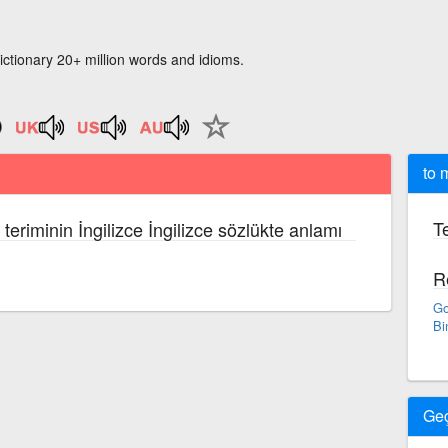
ictionary 20+ million words and idioms.
to 
Te
teriminin İngilizce İngilizce sözlükte anlamı
R
Go
Bi
Ge