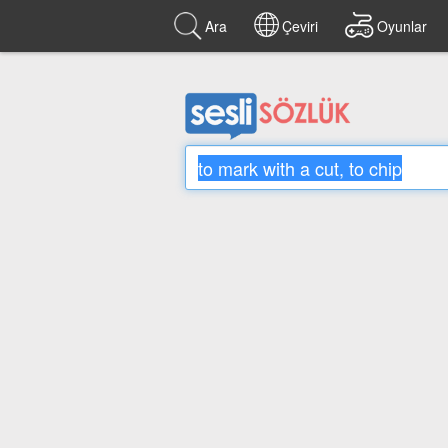
Ara
Çeviri
Oyunlar