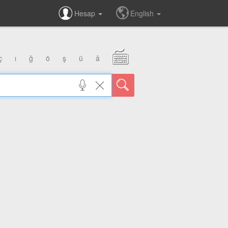
Hesap
English
ç
ı
ğ
ö
ş
ü
â