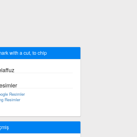
mark with a cut, to chip
laffuz
esimler
ogle Resimler
ng Resimler
çmiş