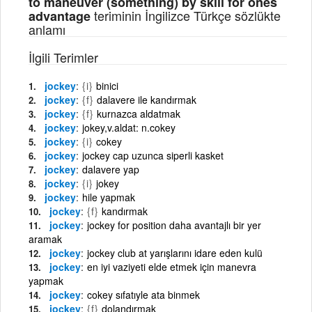
to maneuver (something) by skill for ones
teriminin İngilizce Türkçe sözlükte
advantage
anlamı
İlgili Terimler
jockey
{i}
binici
jockey
{f}
dalavere ile kandırmak
jockey
{f}
kurnazca aldatmak
jockey
jokey,v.aldat: n.cokey
jockey
{i}
cokey
jockey
jockey cap uzunca siperli kasket
jockey
dalavere yap
jockey
{i}
jokey
jockey
hile yapmak
jockey
{f}
kandırmak
jockey
jockey for position daha avantajlı bir yer
aramak
jockey
jockey club at yarışlarını idare eden kulü
jockey
en iyi vaziyeti elde etmek için manevra
yapmak
jockey
cokey sıfatıyle ata binmek
jockey
{f}
dolandırmak