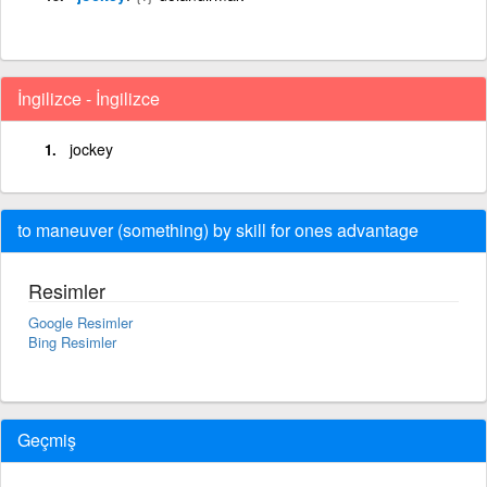
İngilizce - İngilizce
jockey
to maneuver (something) by skill for ones advantage
Resimler
Google Resimler
Bing Resimler
Geçmiş