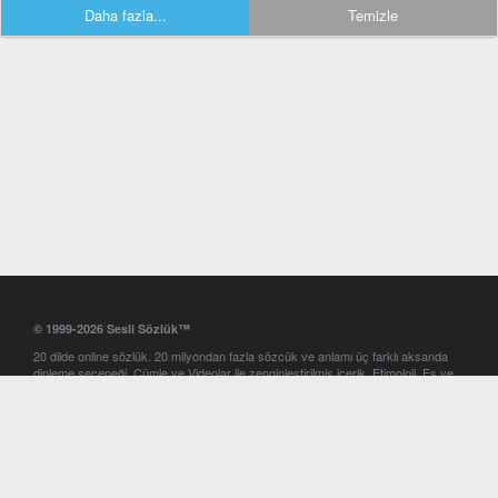
Daha fazla...
Temizle
© 1999-2026 Sesli Sözlük™
20 dilde online sözlük. 20 milyondan fazla sözcük ve anlamı üç farklı aksanda
dinleme seçeneği. Cümle ve Videolar ile zenginleştirilmiş içerik. Etimoloji, Eş ve
Zıt anlamlar, kelime okunuşları ve günün kelimesi. Yazım Türkçeleştirici ile hatalı
Türkçe metinleri düzeltme. iOS, Android ve Windows mobil platformlarda online
ve offline sözlük programları. Sesli Sözlük garantisinde Profesyonel çeviri
hizmetleri. İngilizce kelime haznenizi arttıracak kelime oyunları. Ayarlar
bölümünü kullarak çevirisini görmek istediğiniz sözlükleri seçme ve aynı
zamanda sözlüklerin gösterim sırasını ayarlama imkanı. Kelimelerin
seslendirilişini otomatik dinlemek için ayarlardan isteğiniz aksanı seçebilirsiniz.