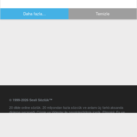
Daha fazla...
Temizle
© 1999-2026 Sesli Sözlük™
20 dilde online sözlük. 20 milyondan fazla sözcük ve anlamı üç farklı aksanda
dinleme seçeneği. Cümle ve Videolar ile zenginleştirilmiş içerik. Etimoloji, Eş ve
Zıt anlamlar, kelime okunuşları ve günün kelimesi. Yazım Türkçeleştirici ile hatalı
Türkçe metinleri düzeltme. iOS, Android ve Windows mobil platformlarda online
ve offline sözlük programları. Sesli Sözlük garantisinde Profesyonel çeviri
hizmetleri. İngilizce kelime haznenizi arttıracak kelime oyunları. Ayarlar
bölümünü kullarak çevirisini görmek istediğiniz sözlükleri seçme ve aynı