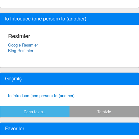
to introduce (one person) to (another)
Resimler
Google Resimler
Bing Resimler
Geçmiş
to introduce (one person) to (another)
Daha fazla...
Temizle
Favoriler