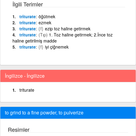
İlgili Terimler
triturate
öğütmek
triturate
ezmek
triturate
{f}
ezip toz haline getirmek
triturate
(Tıp)
1. Toz haline getirmek; 2.İnce toz
haline getirilmiş madde
triturate
{f}
iyi çiğnemek
İngilizce - İngilizce
triturate
to grind to a fine powder, to pulverize
Resimler