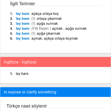
İlgili Terimler
lay bare
açıkça ortaya koy
lay bare
{f}
ortaya çıkarmak
lay bare
{f}
açığa vurmak
lay bare
(Fiili Deyim )
açmak , açığa vurmak
lay bare
{f}
açığa çıkarmak
lay bare
açmak, açıkça ortaya koymak
İngilizce - İngilizce
lay bare
to expose or clarify something
Türkçe nasıl söylenir