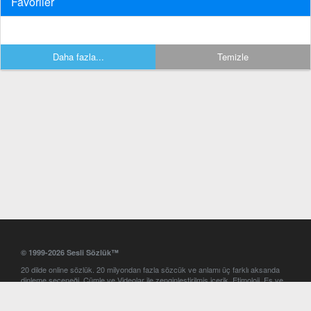
Favoriler
Daha fazla...
Temizle
© 1999-2026 Sesli Sözlük™
20 dilde online sözlük. 20 milyondan fazla sözcük ve anlamı üç farklı aksanda
dinleme seçeneği. Cümle ve Videolar ile zenginleştirilmiş içerik. Etimoloji, Eş ve
Zıt anlamlar, kelime okunuşları ve günün kelimesi. Yazım Türkçeleştirici ile hatalı
Türkçe metinleri düzeltme. iOS, Android ve Windows mobil platformlarda online