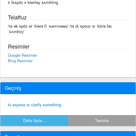
tı îkspōz ır klerıfay sʌmthîng
Telaffuz
/tə əkˈspōz ər ˈklerəˌfī ˈsəmᴛʜəɴɢ/ /tə ɪkˈspoʊz ɜr ˈklɛrəˌfaɪ
ˈsʌmθɪŋ/
Resimler
Google Resimler
Bing Resimler
Geçmiş
to expose or clarify something
Daha fazla...
Temizle