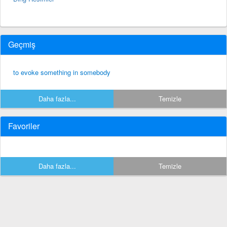
Geçmiş
to evoke something in somebody
Daha fazla...
Temizle
Favoriler
Daha fazla...
Temizle