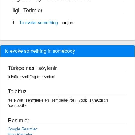
İlgili Terimler
To
evoke
something
conjure
to evoke something in somebody
Türkçe nasıl söylenir
tı ivōk sʌmthîng în sʌmbıdi
Telaffuz
/tə ēˈvōk ˈsəmᴛʜəɴɢ ən ˈsəmbədē/ /tə iːˈvoʊk ˈsʌmθɪŋ ɪn
ˈsʌmbədiː/
Resimler
Google Resimler
Bing Resimler