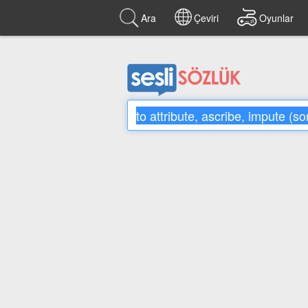
Ara
Çeviri
Oyunlar