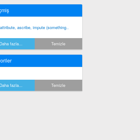
çmiş
 attribute, ascribe, impute (something..
Daha fazla...
Temizle
oriler
Daha fazla...
Temizle