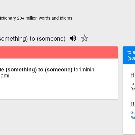
ictionary 20+ million words and idioms.
 (something) to (someone)
to 
(so
teriminin
ute (something) to (someone)
H
lamı
to
(s
R
Go
Bi