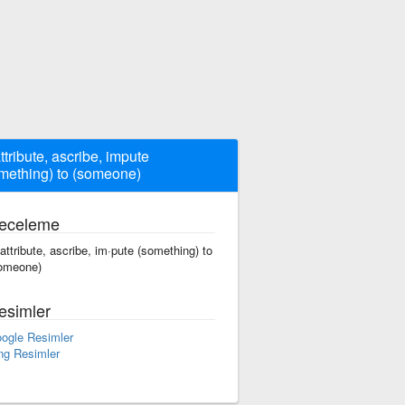
attribute, ascribe, impute
mething) to (someone)
eceleme
 attribute, ascribe, im·pute (something) to
omeone)
esimler
ogle Resimler
ng Resimler