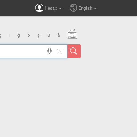
Hesap
English
ç
ı
ğ
ö
ş
ü
â