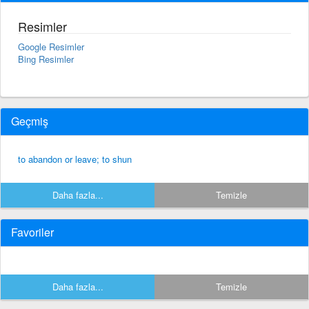
Resimler
Google Resimler
Bing Resimler
Geçmiş
to abandon or leave; to shun
Daha fazla...
Temizle
Favoriler
Daha fazla...
Temizle