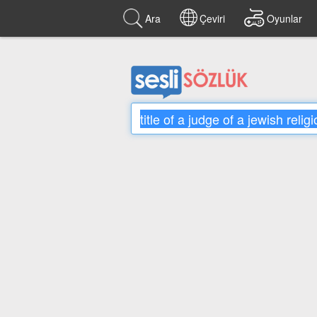
Ara
Çeviri
Oyunlar