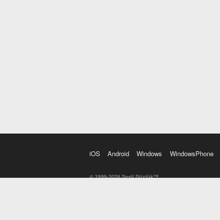
iOS
Android
Windows
WindowsPhone
© 1999-2026 Sesli Sözlük™
20 dilde online sözlük. 20 milyondan fazla sözcük ve anl
kelimesi. Yazım Türkçeleştirici ile hatalı Türkçe metinl
İngilizce kelime haznenizi arttıracak kelime oyunları. 
seslendirilişini otomatik dinlemek için ayarlardan isteğin