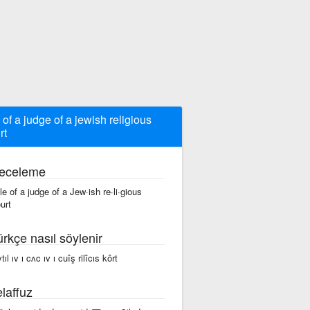
le of a judge of a jewish religious
rt
eceleme
·tle of a judge of a Jew·ish re·li·gious
urt
ürkçe nasıl söylenir
tıl ıv ı cʌc ıv ı cuîş rilîcıs kôrt
laffuz