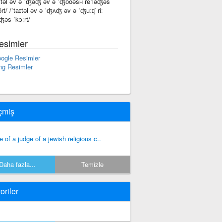
tītəl əv ə ˈʤəʤ əv ə ˈʤo͞oəsʜ rēˈləʤəs
ôrt/ /ˈtaɪtəl əv ə ˈʤʌʤ əv ə ˈʤuːɪʃ riː
ɪʤəs ˈkɔːrt/
esimler
ogle Resimler
ng Resimler
çmiş
tle of a judge of a jewish religious c..
Daha fazla...
Temizle
oriler