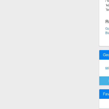
/ˈ
ˈk
ˈl
R
Go
Bi
Ge
ti
Fav