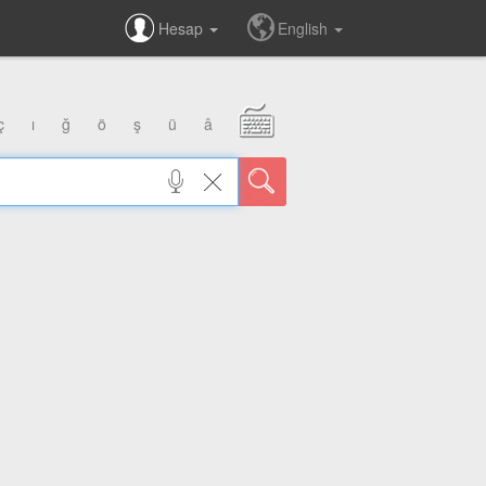
Hesap
English
ç
ı
ğ
ö
ş
ü
â