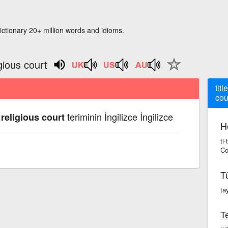
ictionary 20+ million words and idioms.
igious court
tit
cou
teriminin İngilizce İngilizce
 religious court
H
ti
Co
T
tay
Te