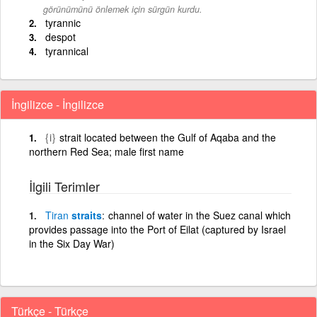
görünümünü önlemek için sürgün kurdu.
tyrannic
despot
tyrannical
İngilizce - İngilizce
{i}
strait located between the Gulf of Aqaba and the
northern Red Sea; male first name
İlgili Terimler
Tiran
straits
channel of water in the Suez canal which
provides passage into the Port of Eilat (captured by Israel
in the Six Day War)
Türkçe - Türkçe