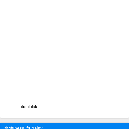
tutumluluk
thriftiness, frugality