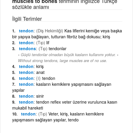
teriminin İngilizce Türkçe
muscles to bones
sözlükte anlamı
İlgili Terimler
tendon
(Diş Hekimliği)
Kas liflerini kemiğe veya başka
bir yapıya bağlayan, tutturan fibröz bağ dokusu; kiriş
tendon
(Tıp)
lif
tendons
(Tıp)
tendonlar
-
Güçlü tendonlar olmadan büyük kasların kullanımı yoktur.
Without strong tendons, large muscles are of no use.
tendon
kiriş
tendon
anat
tendon
{i}
tendon
tendon
kasların kemiklere yapışmasını sağlayan
yapılar
tendon
sinir
tendon
tendon reflex veter üzerine vurulunca kasın
mukabil hareketi
tendon
(Tıp)
Veter, kiriş, kasların kemiklere
yapışmasını sağlayan yapılar, tendo