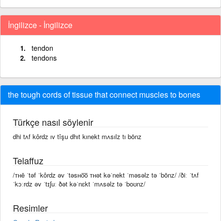
İngilizce - İngilizce
tendon
tendons
the tough cords of tissue that connect muscles to bones
Türkçe nasıl söylenir
dhi tʌf kôrdz ıv tîşu dhıt kınekt mʌsılz tı bōnz
Telaffuz
/ᴛʜē ˈtəf ˈkôrdz əv ˈtəsʜo͞o ᴛʜət kəˈnekt ˈməsəlz tə ˈbōnz/ /ðiː ˈtʌf
ˈkɔːrdz əv ˈtɪʃuː ðət kəˈnɛkt ˈmʌsəlz tə ˈboʊnz/
Resimler