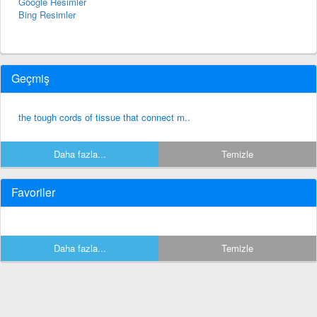
Google Resimler
Bing Resimler
Geçmiş
the tough cords of tissue that connect m..
Daha fazla...
Temizle
Favoriler
Daha fazla...
Temizle