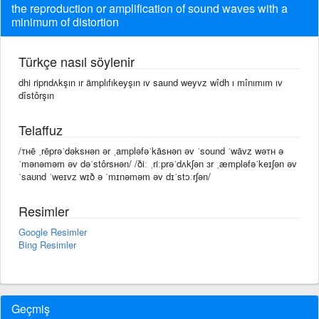
the reproduction or amplification of sound waves with a
minimum of distortion
Türkçe nasıl söylenir
dhi riprıdʌkşın ır ämplıfıkeyşın ıv saund weyvz wîdh ı mînımım ıv
dîstôrşın
Telaffuz
/ᴛʜē ˌrēprəˈdəksʜən ər ˌampləfəˈkāsʜən əv ˈsound ˈwāvz wəᴛʜ ə
ˈmənəməm əv dəˈstôrsʜən/ /ðiː ˌriːprəˈdʌkʃən ɜr ˌæmpləfəˈkeɪʃən əv
ˈsaʊnd ˈweɪvz wɪð ə ˈmɪnəməm əv dɪˈstɔːrʃən/
Resimler
Google Resimler
Bing Resimler
Geçmiş