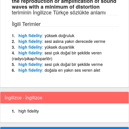
the reproduction or amplification of sound
waves with a minimum of distortion
teriminin İngilizce Türkçe sözlükte anlamı
İlgili Terimler
high fidelity
yüksek doğruluk
high fidelity
sesi aslına yakın derecede verme
high fidelity
yüksek duyarlılık
high fidelity
sesi çok doğal bir şekilde veren
(radyo/pikap/hoparlör)
high fidelity
sesi çok doğal bir şekilde verme
high fidelity
doğala en yakın ses veren alet
İngilizce - İngilizce
high fidelity