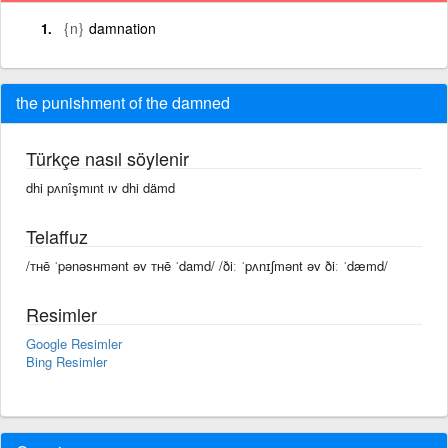
{n}
damnation
the punishment of the damned
Türkçe nasıl söylenir
dhi pʌnîşmınt ıv dhi dämd
Telaffuz
/ᴛʜē ˈpənəsʜmənt əv ᴛʜē ˈdamd/ /ðiː ˈpʌnɪʃmənt əv ðiː ˈdæmd/
Resimler
Google Resimler
Bing Resimler