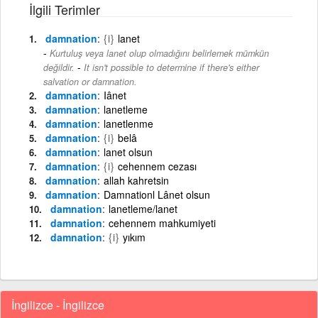
İlgili Terimler
damnation
{i}
lanet
Kurtuluş veya lanet olup olmadığını belirlemek mümkün
-
değildir.
It isn't possible to determine if there's either
salvation or damnation.
damnation
Iânet
damnation
lanetleme
damnation
lanetlenme
damnation
{i}
belâ
damnation
lanet olsun
damnation
{i}
cehennem cezası
damnation
allah kahretsin
damnation
Damnationl Lânet olsun
damnation
lanetleme/lanet
damnation
cehennem mahkumiyeti
damnation
{i}
yıkım
İngilizce - İngilizce