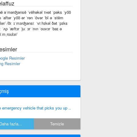
laffuz
ʜē əˈmərʤənsē ˈvēhəkəl ᴛʜət ˈpəks ˈyo͞o
p ˈaftər ˈyo͞o ər ˈrən ˈōvər ˈbī ə ˈstēm
ōlər/ /ðiː ɪˈmɜrʤənsiː ˈviːhɪkəl ðət ˈpɪks
ː ˈʌp ˈæftɜr ˈjuː ɜr ˈrʌn ˈoʊvɜr ˈbaɪ ə
iːmˌroʊlɜr/
esimler
ogle Resimler
ng Resimler
çmiş
e emergency vehicle that picks you up ..
Daha fazla...
Temizle