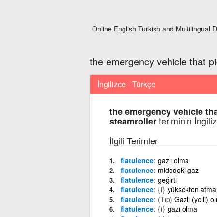
Online English Turkish and Multilingual D
the emergency vehicle that pi
İngilizce - Türkçe
the emergency vehicle tha
teriminin İngil
steamroller
İlgili Terimler
flatulence
gazlı olma
flatulence
midedeki gaz
flatulence
geğirti
flatulence
{i}
yüksekten atma
flatulence
(Tıp)
Gazlı (yelli) o
flatulence
{i}
gazı olma