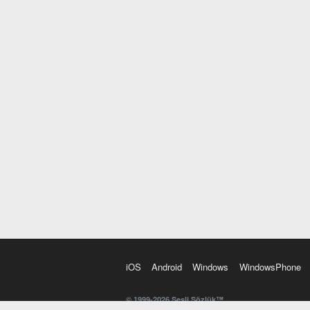
iOS
Android
Windows
WindowsPhone
© 1999-2026 Sesli Sözlük™