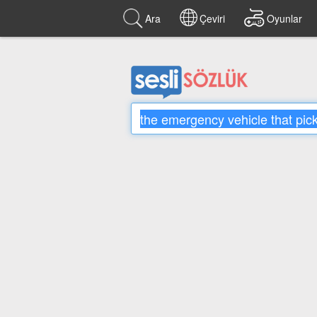
Ara
Çeviri
Oyunlar