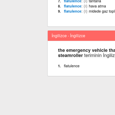
flatulence
{i}
tantana
flatulence
{i}
hava atma
flatulence
{i}
midede gaz top
İngilizce - İngilizce
the emergency vehicle tha
teriminin İngili
steamroller
flatulence