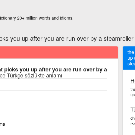
ictionary 20+ million words and idioms.
cks you up after you are run over by a steamroller
the
up 
ste
t picks you up after you are run over by a
izce Türkçe sözlükte anlamı
H
th
up
T
dhi
rʌ
lma