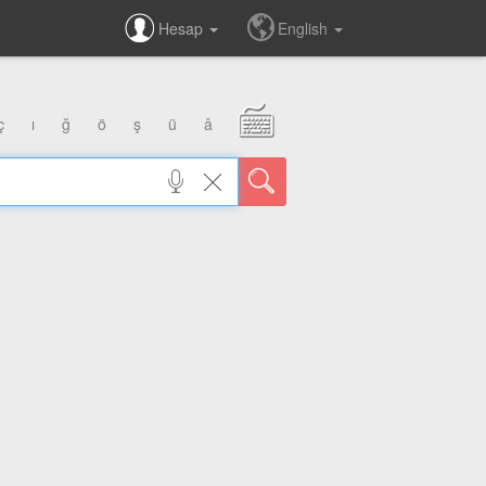
Hesap
English
ç
ı
ğ
ö
ş
ü
â