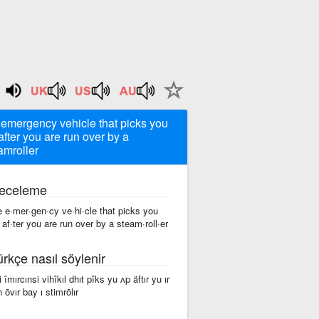
 emergency vehicle that picks you
after you are run over by a
amroller
eceleme
e e·mer·gen·cy ve·hi·cle that picks you
 af·ter you are run over by a steam·roll·er
ürkçe nasıl söylenir
 îmırcınsi vihîkıl dhıt pîks yu ʌp äftır yu ır
n ōvır bay ı stimrōlır