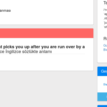
Te
/ᴛ
lanması
ˈə
ˌr
ˈju
ˈst
R
Go
t picks you up after you are run over by a
Bi
zce İngilizce sözlükte anlamı
Ge
th