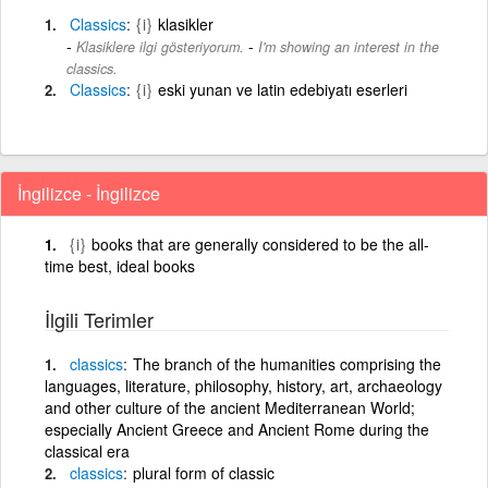
Classics
{i}
klasikler
-
Klasiklere ilgi gösteriyorum.
I'm showing an interest in the
classics.
Classics
{i}
eski yunan ve latin edebiyatı eserleri
İngilizce - İngilizce
{i}
books that are generally considered to be the all-
time best, ideal books
İlgili Terimler
classics
The branch of the humanities comprising the
languages, literature, philosophy, history, art, archaeology
and other culture of the ancient Mediterranean World;
especially Ancient Greece and Ancient Rome during the
classical era
classics
plural form of classic