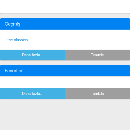
Geçmiş
the classics
Daha fazla...
Temizle
Favoriler
Daha fazla...
Temizle