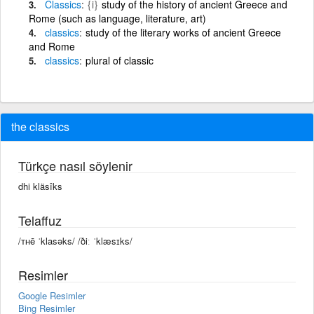
Classics
{i}
study of the history of ancient Greece and
Rome (such as language, literature, art)
classics
study of the literary works of ancient Greece
and Rome
classics
plural of classic
the classics
Türkçe nasıl söylenir
dhi kläsîks
Telaffuz
/ᴛʜē ˈklasəks/ /ðiː ˈklæsɪks/
Resimler
Google Resimler
Bing Resimler