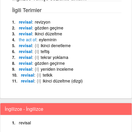
İlgili Terimler
revisal
revizyon
revisal
gözden geçime
revisal
ikinci düzeltme
the
act
of
eyleminin
revisal
{i}
ikinci denetleme
revisal
{i}
teftiş
revisal
{i}
tekrar yoklama
revisal
gözden geçirme
revisal
{i}
yeniden inceleme
revisal
{i}
tetkik
revisal
{i}
ikinci düzeltme (dizgi)
İngilizce - İngilizce
revisal