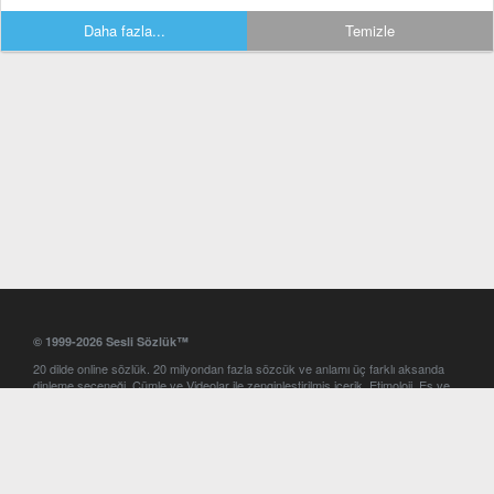
Daha fazla...
Temizle
© 1999-2026 Sesli Sözlük™
20 dilde online sözlük. 20 milyondan fazla sözcük ve anlamı üç farklı aksanda
dinleme seçeneği. Cümle ve Videolar ile zenginleştirilmiş içerik. Etimoloji, Eş ve
Zıt anlamlar, kelime okunuşları ve günün kelimesi. Yazım Türkçeleştirici ile hatalı
Türkçe metinleri düzeltme. iOS, Android ve Windows mobil platformlarda online
ve offline sözlük programları. Sesli Sözlük garantisinde Profesyonel çeviri
hizmetleri. İngilizce kelime haznenizi arttıracak kelime oyunları. Ayarlar
bölümünü kullarak çevirisini görmek istediğiniz sözlükleri seçme ve aynı
zamanda sözlüklerin gösterim sırasını ayarlama imkanı. Kelimelerin