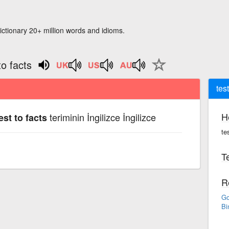
ictionary 20+ million words and idioms.
to facts
tes
H
teriminin İngilizce İngilizce
est to facts
te
Te
R
Go
Bi