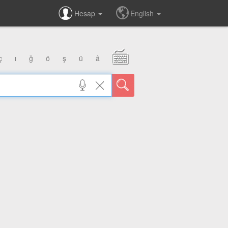
Hesap
English
ç
ı
ğ
ö
ş
ü
â