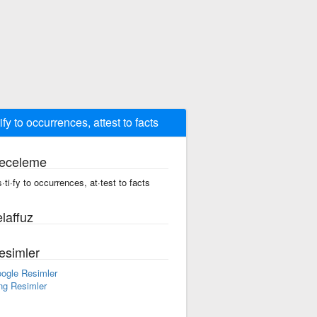
tify to occurrences, attest to facts
eceleme
s·ti·fy to occurrences, at·test to facts
laffuz
esimler
ogle Resimler
ng Resimler