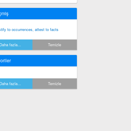
çmiş
stify to occurrences, attest to facts
Daha fazla...
Temizle
oriler
Daha fazla...
Temizle