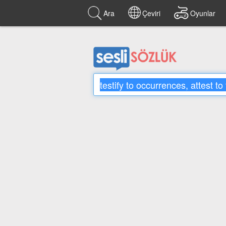
Ara
Çeviri
Oyunlar