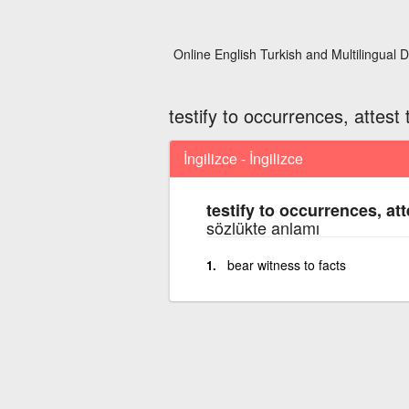
Online English Turkish and Multilingual D
testify to occurrences, attest 
İngilizce - İngilizce
testify to occurrences, att
sözlükte anlamı
bear witness to facts